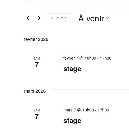
e
clé.
c
Rechercher
É
À venir
Évènements
Aujourd’hui
h
par
Sélectionnez
v
mot-
e
une
clé.
février 2026
date.
è
r
n
c
février 7 @ 10h00
-
17h00
SAM
7
e
stage
h
e
m
e
mars 2026
e
t
n
mars 7 @ 10h00
-
17h00
SAM
n
7
t
stage
a