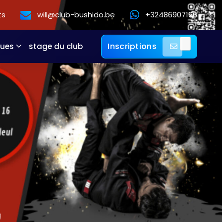
ts
will@club-bushido.be
+32486907166
Inscriptions
ques
stage du club