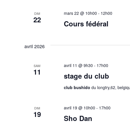
s
v
mars 22 @ 10h00
-
12h00
DIM
22
i
Cours fédéral
g
a
avril 2026
t
i
avril 11 @ 9h30
-
17h00
SAM
11
stage du club
o
club bushido
du longtry,62, belgiq
n
d
avril 19 @ 10h00
-
17h00
DIM
e
19
Sho Dan
v