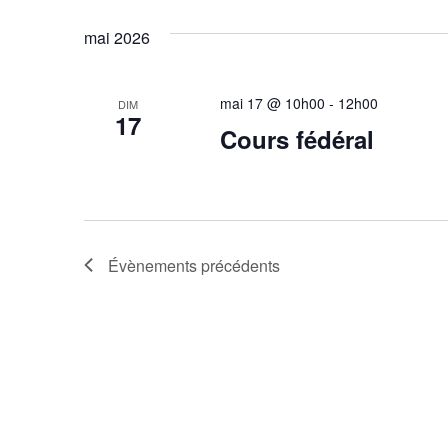
u
mai 2026
e
s
mai 17 @ 10h00
-
12h00
DIM
17
Cours fédéral
É
v
è
n
Évènements
précédents
e
m
e
n