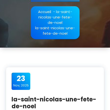
Accueil
-
la-saint-
nicolas-une-fete-
de-noel
la-saint-nicolas-une-
fete-de-noel
23
Nov, 2025
la-saint-nicolas-une-fete-
de-noel