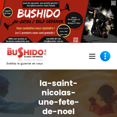
Aller
au
contenu
Éveillez le guerrier en vous
la-saint-
nicolas-
une-fete-
de-noel